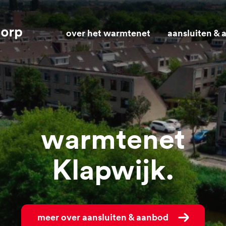
over het warmtenet
aansluiten &
Warmtenet
Klapwijk
Meer over aansluiten & aanbod