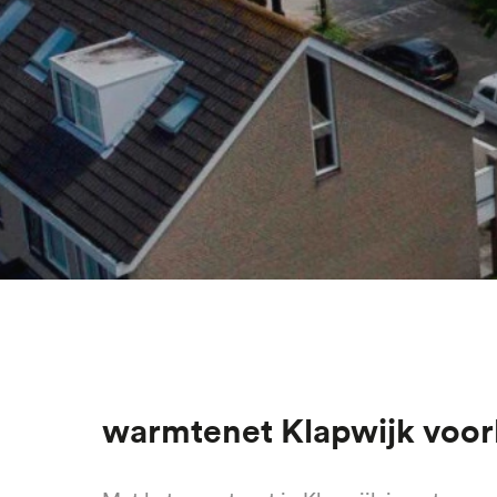
Overslaan
en
naar
Warmtenet Klapwijk voor
de
inhoud
gaan