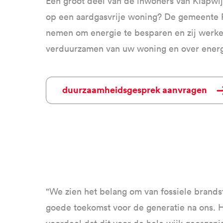
Een groot deel van de inwoners van Klapwij
op een aardgasvrije woning? De gemeente P
nemen om energie te besparen en zij werken
verduurzamen van uw woning en over energ
Duurzaamheidsgesprek aanvragen
"We zien het belang om van fossiele brands
goede toekomst voor de generatie na ons. H