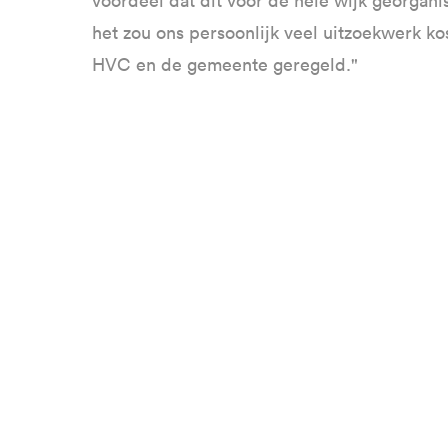
voordeel dat dit voor de hele wijk georgan
het zou ons persoonlijk veel uitzoekwerk ko
HVC en de gemeente geregeld."