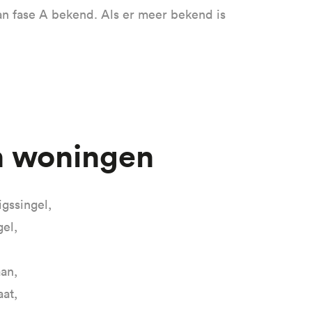
van fase A bekend. Als er meer bekend is
en woningen
igssingel,
gel,
aan,
aat,