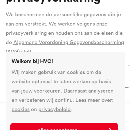
We beschermen de persoonlijke gegevens die je
aan ons verstrekt. We werken volgens onze
privacyverklaring en houden ons aan de eisen die
de
Algemene Verordening Gegevensbescherming
(AVG)
stelt.
Welkom bij HVC!
Wij maken gebruik van cookies om de
privacyverklaring_warmtenet_pijnacker-
nootdorp.pdf
website optimaal te laten werken op basis
van jouw voorkeuren. Daarnaast analyseren
en verbeteren wij continu. Lees meer over:
cookies
en
privacybeleid
.
Deel dit op ...