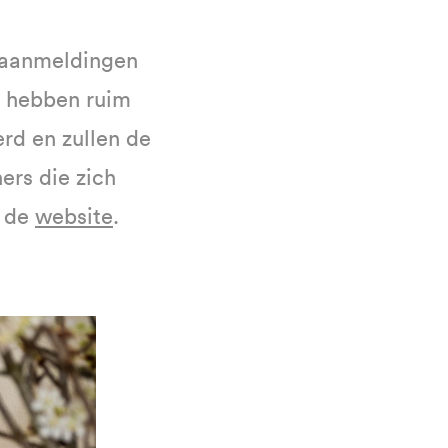
e aanmeldingen
s hebben ruim
rd en zullen de
rs die zich
a de
website
.