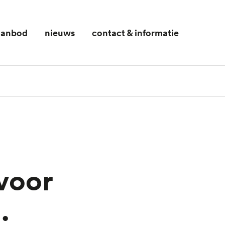
 aanbod
nieuws
contact & informatie
n