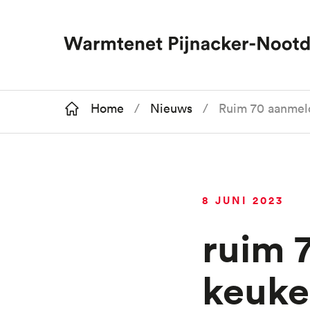
Kruimelpad
Home
Nieuws
Ruim 70 aanmel
Overslaan
en
8 JUNI 2023
naar
de
Ruim 70 aanmeldingen voor
inhoud
gaan
keuke